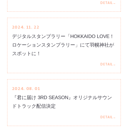
登場人物
CHARACTER
ムービー
2024. 11. 22
MOVIE
デジタルスタンプラリー「HOKKAIDO LOVE！
スタッフ＆キャスト
ロケーションスタンプラリー」にて羽幌神社が
STAFF&CAST
スポットに！
主題歌
MUSIC
公式SNS
@kimitodo_pr
2024. 08. 01
『君に届け 3RD SEASON』オリジナルサウン
ドトラック配信決定