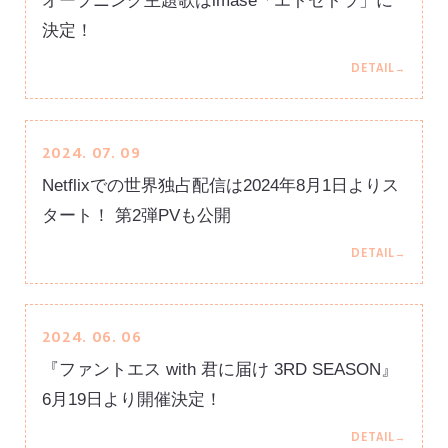
オープニング主題歌はimase「エトセトラ」に
決定！
2024. 07. 09
Q1. 第2期から10年以上を経て再びキャラクターを演じるにあたって
のお気持ち
Netflixでの世界独占配信は2024年8月1日よりス
タート！ 第2弾PVも公開
Q2. ファンのみなさまへメッセージ
2024. 06. 06
『ファントエス with 君に届け 3RD SEASON』
6月19日より開催決定！